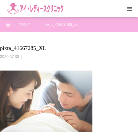
ーム
ブログ
pixta_41667285_XL
HOME
医院紹介
pixta_41667285_XL
2020.07.30
診療科目
アクセス
お問い合わせ